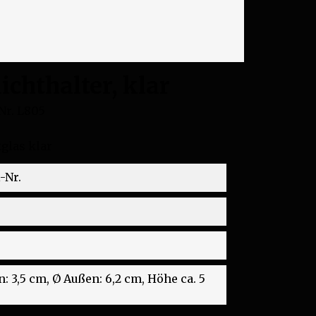
ichthalter, klar
Nr.
L805
glas klar
-Nr.
: 3,5 cm, Ø Außen: 6,2 cm, Höhe ca. 5