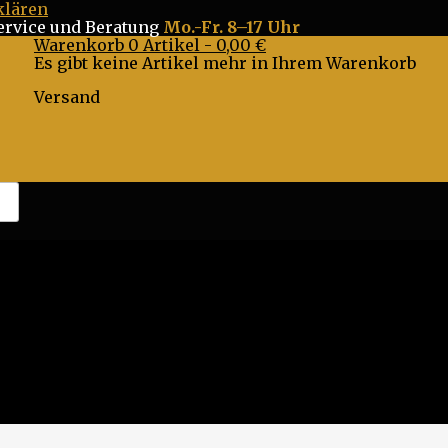
klären
ervice
und Beratung
Mo.-Fr. 8–17 Uhr
Warenkorb
0
Artikel -
0,00 €
Es gibt keine Artikel mehr in Ihrem Warenkorb
Versand