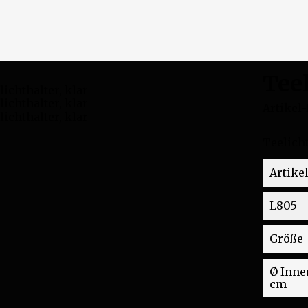
Teel
Artikel-
Teelicht
Artikel
L805
Größe
Ø Innen
cm