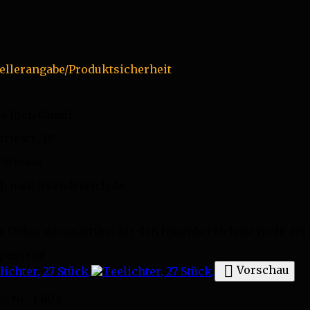
ellerangabe/Produktsicherheit
ra Rich GmbH
triestr. 38
 Wiesau
l: mail@sandrarich.de
r Dekorationsartikel für den Innenbereich ist nicht als
 passend

Vorschau
el-Nr.:
L802