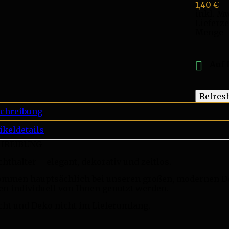
1,40 €
inkl. Mw
Lieferze
Menge

Auf 
chreibung
ikeldetails
HREIBUNG
chthalter – elegant, dekorativ und zeitlos.
ommen hauptsächlich bei unseren großen, modernen 
n individuell von Ihnen genutzt werden.
cht und Deko nicht im Lieferumfang.