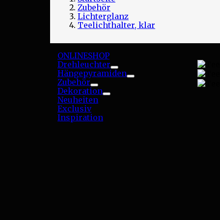
Zubehör
Lichterglanz
Teelichthalter, klar
ONLINESHOP
Drehleuchter
Toggle
Hängepyramiden
Toggle
Zubehör
Toggle
Dekoration
Toggle
Neuheiten
Exclusiv
Inspiration