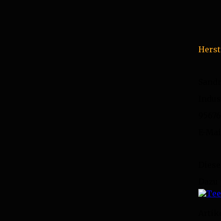
Herst
Sand
Indus
95676
E-Mai
Diese
Dazu
Artik