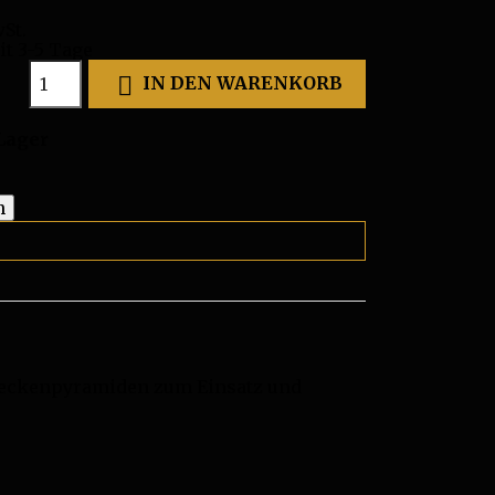
St.
it 3-5 Tage

IN DEN WARENKORB
Lager
Deckenpyramiden zum Einsatz und