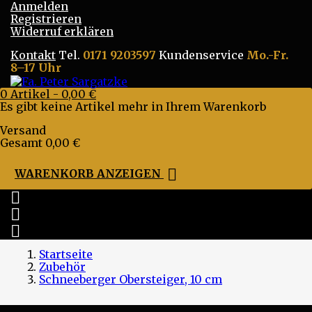
Anmelden
Registrieren
Widerruf erklären
Kontakt
Tel.
0171 9203597
Kundenservice
Mo.-Fr.
8–17 Uhr
0
Artikel -
0,00 €
Es gibt keine Artikel mehr in Ihrem Warenkorb
Versand
Gesamt
0,00 €

WARENKORB ANZEIGEN



Startseite
Zubehör
Schneeberger Obersteiger, 10 cm