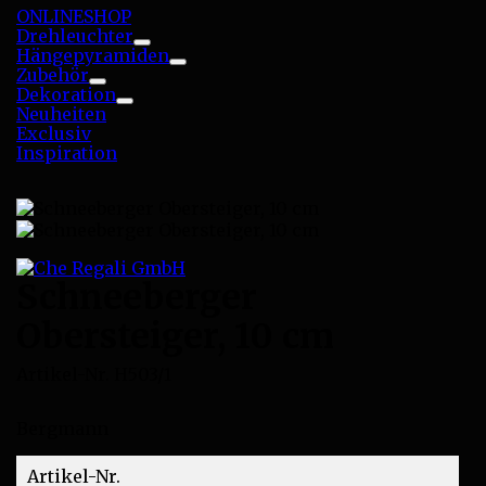
ONLINESHOP
Drehleuchter
Toggle
Hängepyramiden
Toggle
Zubehör
Toggle
Dekoration
Toggle
Neuheiten
Exclusiv
Inspiration
Schneeberger
Obersteiger, 10 cm
Artikel-Nr.
H503/1
Bergmann
Artikel-Nr.