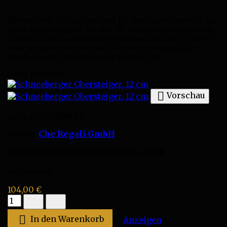
Dieser Dekorationsartikel für den Innenbereich ist
kein Spielzeug für Kinder. Er wurde aus mehreren
Einzelteilen zusammengefügt welche verschluckt
oder eingeatmet werden können und stellt für
Kinder unter 3 Jahren eine Gefahr dar.
Dazu passend

Vorschau
Artikel-Nr.:
H503/2
Marke:
Che Regali GmbH
SCHNEEBERGER OBERSTEIGER, 12 CM
Bergmann
104,00 €
Schneeberger
Obersteiger,
12

In den Warenkorb
Schneeberger Ob
Anzeigen
cm