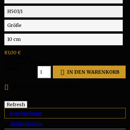
H503/1
Größe
10 cm
83,00 €
inkl. MwSt.
Lieferzeit 3-5 Tage
Menge

IN DEN WARENKORB

Nur noch wenige verfügbar
Beschreibung
Artikeldetails