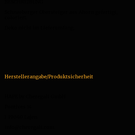
BESCHREIBUNG
Schneeberger Obersteiger aus Ahorn gefertigt,
coloriert.
Deko nicht im Lieferumfang.
Herstellerangabe/Produktsicherheit
HAPE by Cheregali GmbH
Pontives 14
I 39040 Lajen
info@cheregali.com