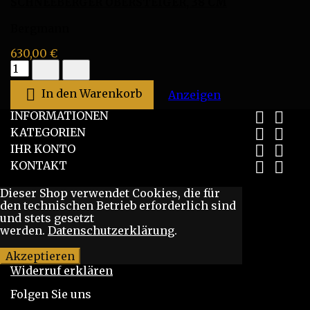
SCHNEEBERGER OBERSTEIGER, 38 CM
Bergmann
630,00 €
Schneeberger
Obersteiger,
38

In den Warenkorb
Schneeberger Ob
Anzeigen
cm
Produktmengenfeld
INFORMATIONEN


KATEGORIEN


IHR KONTO


KONTAKT


Dieser Shop verwendet Cookies,
die für
den technischen Betrieb erforderlich sind
und stets gesetzt
werden.
Datenschutzerklärung
.
Akzeptieren
Widerruf erklären
Twitter
YouTube
Instagram
Folgen Sie uns