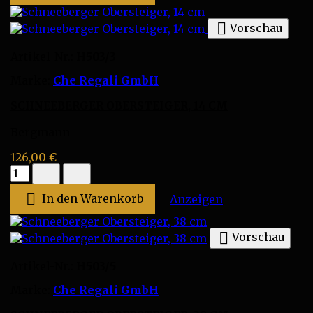
Produktmengenfeld

Vorschau
Artikel-Nr.:
H503/3
Marke:
Che Regali GmbH
SCHNEEBERGER OBERSTEIGER, 14 CM
Bergmann
126,00 €
Schneeberger
Obersteiger,
14

In den Warenkorb
Schneeberger Ob
Anzeigen
cm
Produktmengenfeld

Vorschau
Artikel-Nr.:
H503/5
Marke:
Che Regali GmbH