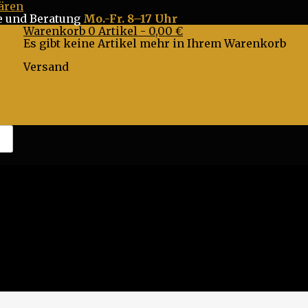
ären
e
und Beratung
Mo.-Fr. 8–17 Uhr
Warenkorb
0
Artikel -
0,00 €
Es gibt keine Artikel mehr in Ihrem Warenkorb
Versand