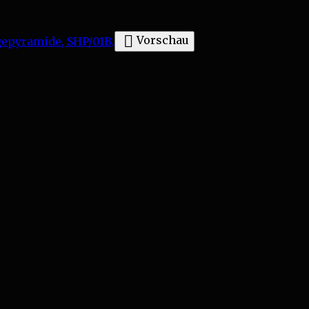

Vorschau
amide, SHP/01B