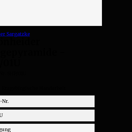
önheider
gepyramide -
/01U
Nr.
SHP/01U
l Erzgebirgische Handarbeit
-Nr.
U
gung