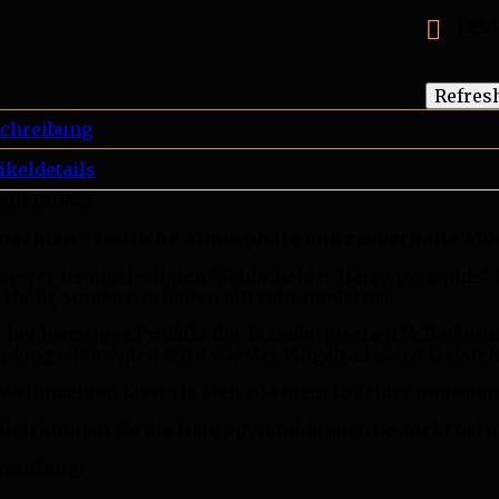

Leid
chreibung
ikeldetails
HREIBUNG
nachten - festliche Atmosphäre und zauberhafte M
nserer handgefertigten "Schönheider Hängepyramide" 
r Heim, sondern erhalten ein sehr modernes
 hochwertiges Produkt der Erzgebirgischen Volkskunst
ndungselementen wird wie das Flügelrad von 6 festste
Weihnachten lässt sie sich zu einem Leuchter umbauen
lich können Sie die Hängepyramide auch bestückt bei u
erumfang: