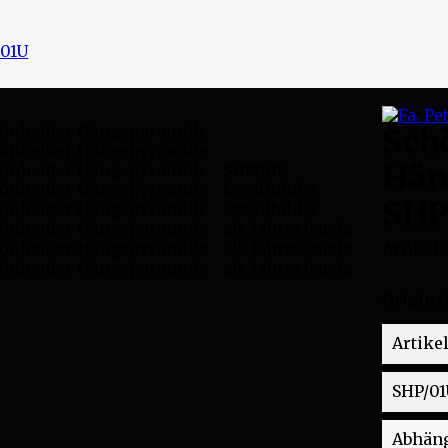
/01U
Sch
Hän
SHP
Artikel-
Origina
Artikel
SHP/01
Abhän