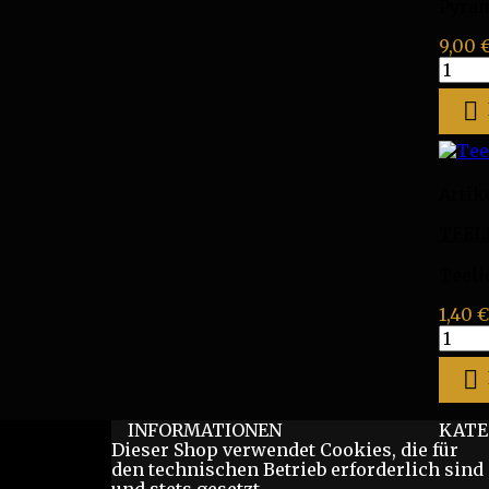
Pyram
9,00 
Teeli
27
Stück

Prod
Artik
TEEL
Teeli
1,40 €
Teeli
klar
Prod

INFORMATIONEN
KATE
Dieser Shop verwendet Cookies,
die für
den technischen Betrieb erforderlich sind
und stets gesetzt