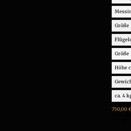
Messin
Größe
Flügel
Größe
Höhe c
Gewic
ca. 4 k
750,00 
inkl. Mw
Menge