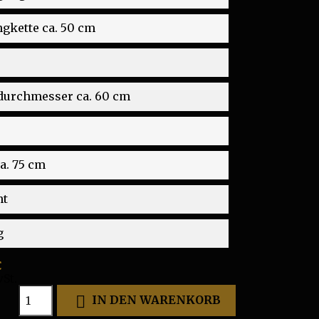
gkette ca. 50 cm
durchmesser ca. 60 cm
a. 75 cm
ht
g
€
St.

IN DEN WARENKORB