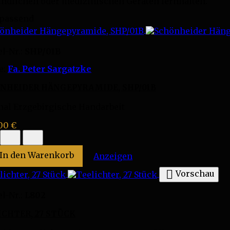
ndlichen oder medizinischen Geräten fernhalten.
 passend
el-Nr.:
SHP/01B
e:
Fa. Peter Sargatzke
NHEIDER HÄNGEPYRAMIDE, SHP/01B
nal Erzgebirgische Handarbeit
,00 €
heider
epyramide,
1B
In den Warenkorb
Schönheider Hängepyr
Anzeigen
uktmengenfeld

Vorschau
el-Nr.:
L802
ICHTER, 27 STÜCK