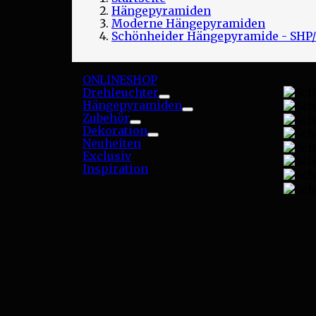
Hängepyramiden
Moderne Hängepyramiden
Schönheider Hängepyramide - SHP
ONLINESHOP
Drehleuchter
Toggle
Hängepyramiden
Toggle
Zubehör
Toggle
Dekoration
Toggle
Neuheiten
Exclusiv
Inspiration