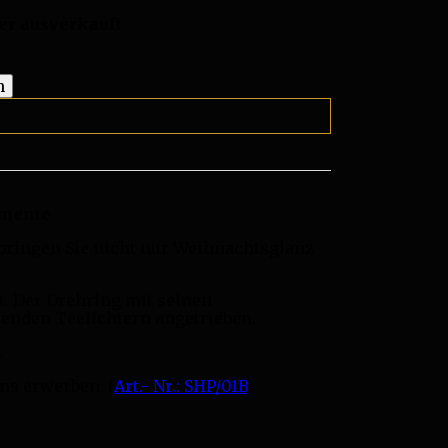
er ausverkauft
omente
bringen Sie nicht nur Weihnachtsglanz
. Der Drehring mit seinen
henden Teelichtern angetrieben.
.
ns erwerben. (
Art.- Nr.: SHP/01B
)