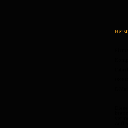
Herst
Firma
Kompl
Fabri
0830
E-Mai
Diese
brenn
verme
Aufba