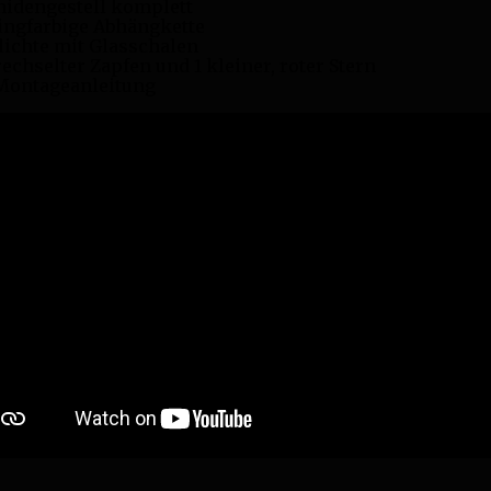
idengestell komplett
ngfarbige Abhängkette
lichte mit Glasschalen
rechselter Zapfen und 1 kleiner, roter Stern
Montageanleitung