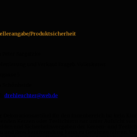
ellerangabe/Produktsicherheit
 Peter Sargatzke
ettierung und Verkauf Erzgeb. Volkskunst
kgasse 5
4 Schönheide
l:
drehleuchter@web.de
r Dekorationsartikel für den Innenbereich ist kein Kin
enden Kerzen oder Teelichtern nur unter Aufsicht von
iden und Sicherheitsvorgaben der Kerzen- und Teelic
u und Zweckentfremdung kann zu Gefahren führen. Vor