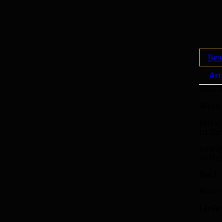
Bes
Art
BESC
Weih
Mit u
in Ih
sowie
Verbi
Nach 
Natür
Lief